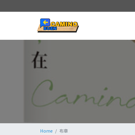
Home
布章