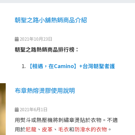
朝聖之路小舖熱銷商品介紹
2021年10月23日
朝聖之路熱銷商品排行榜：
【相遇，在Camino】+台灣朝聖者護
照+朝聖者貝殼+朝聖布章
白色教堂杯墊 、朝聖之路台灣杯墊
布章熱熔燙膠使用說明
金色朝聖無框畫、夢想天空無框畫
台灣朝聖者護照、雙朝聖護照
2021年6月1日
朝聖之路貝殼
用熨斗或熱壓機將刺繡章燙貼於衣物。不適
朝聖之路台灣布章
用於
尼龍
、
皮革
、
毛衣
和
防潑水的衣物
。